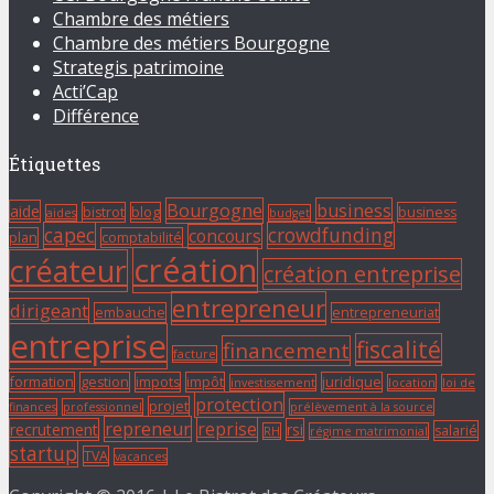
Chambre des métiers
Chambre des métiers Bourgogne
Strategis patrimoine
Acti’Cap
Différence
Étiquettes
Bourgogne
business
aide
bistrot
blog
business
aides
budget
capec
crowdfunding
concours
plan
comptabilité
création
créateur
création entreprise
entrepreneur
dirigeant
embauche
entrepreneuriat
entreprise
fiscalité
financement
facture
formation
gestion
impots
impôt
juridique
investissement
location
loi de
protection
projet
finances
professionnel
prélèvement à la source
repreneur
reprise
recrutement
rsi
salarié
RH
régime matrimonial
startup
TVA
vacances