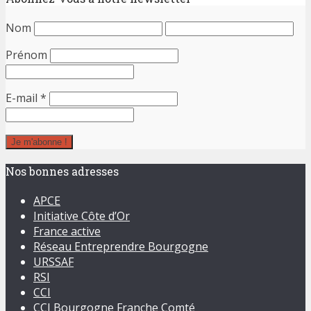
Nom
Prénom
E-mail
*
Nos bonnes adresses
APCE
Initiative Côte d’Or
France active
Réseau Entreprendre Bourgogne
URSSAF
RSI
CCI
CCI Bourgogne Franche Comté