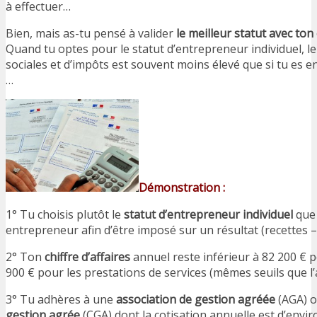
à effectuer…
Bien, mais as-tu pensé à valider
le meilleur statut avec to
Quand tu optes pour le statut d’entrepreneur individuel, l
sociales et d’impôts est souvent moins élevé que si tu es 
…
Démonstration :
1° Tu choisis plutôt le
statut d’entrepreneur individuel
que 
entrepreneur afin d’être imposé sur un résultat (recettes –
2° Ton
chiffre d’affaires
annuel reste inférieur à 82 200 € 
900 € pour les prestations de services (mêmes seuils que l
3° Tu adhères à une
association de gestion agréée
(AGA) 
gestion agrée
(CGA) dont la cotisation annuelle est d’envir